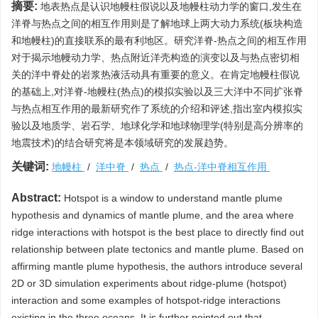
摘要:
地表热点是认识地幔柱假说以及地幔柱动力学的窗口,发生在
洋脊与热点之间的相互作用则是了解地球上两大动力系统(板块构造
和地幔柱)的直接联系的最有利地区。研究洋脊-热点之间的相互作用
对于揭示地幔动力学、热点附近洋壳构造的演变以及与热点密切相
关的洋中脊处的岩浆热液活动具有重要的意义。在肯定地幔柱假说
的基础上,对洋脊-地幔柱(热点)的模拟实验以及三大洋中不同扩张脊
与热点相互作用的最新研究作了系统的介绍和评述,指出室内模拟实
验以及地质学、岩石学、地球化学和地球物理学(特别是高分辨率的
地震技术)的结合研究将是本领域研究的发展趋势。
关键词:
地幔柱
/
洋中脊
/
热点
/
热点-洋中脊相互作用
Abstract:
Hotspot is a window to understand mantle plume
hypothesis and dynamics of mantle plume, and the area where
ridge interactions with hotspot is the best place to directly find out
relationship between plate tectonics and mantle plume. Based on
affirming mantle plume hypothesis, the authors introduce several
2D or 3D simulation experiments about ridge-plume (hotspot)
interaction and some examples of hotspot-ridge interactions
existing in the three oceans. It is further pointed out that