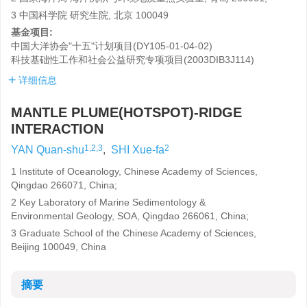
3 中国科学院 研究生院, 北京 100049
基金项目:
中国大洋协会"十五"计划项目(DY105-01-04-02)
科技基础性工作和社会公益研究专项项目(2003DIB3J114)
详细信息
MANTLE PLUME(HOTSPOT)-RIDGE
INTERACTION
1,2,3
2
YAN Quan-shu
,
SHI Xue-fa
1 Institute of Oceanology, Chinese Academy of Sciences,
Qingdao 266071, China;
2 Key Laboratory of Marine Sedimentology &
Environmental Geology, SOA, Qingdao 266061, China;
3 Graduate School of the Chinese Academy of Sciences,
Beijing 100049, China
摘要