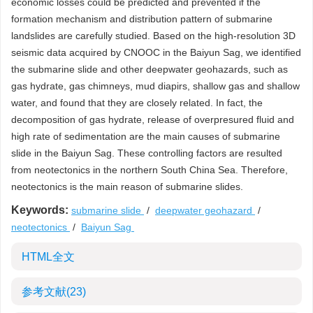
economic losses could be predicted and prevented if the
formation mechanism and distribution pattern of submarine
landslides are carefully studied. Based on the high-resolution 3D
seismic data acquired by CNOOC in the Baiyun Sag, we identified
the submarine slide and other deepwater geohazards, such as
gas hydrate, gas chimneys, mud diapirs, shallow gas and shallow
water, and found that they are closely related. In fact, the
decomposition of gas hydrate, release of overpresured fluid and
high rate of sedimentation are the main causes of submarine
slide in the Baiyun Sag. These controlling factors are resulted
from neotectonics in the northern South China Sea. Therefore,
neotectonics is the main reason of submarine slides.
Keywords:
submarine slide
/
deepwater geohazard
/
neotectonics
/
Baiyun Sag
HTML全文
参考文献
(23)