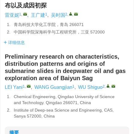
布以及成因初探
1
,
1
2
,
,
雷亚妮
,
王广建
,
吴时国
1.
青岛科技大学化工学院，青岛 266071
2.
中国科学院深海科学与工程研究所，三亚 572000
详细信息
Preliminary research on characteristics,
distribution patterns and origins of
submarine slides in deepwater oil and gas
exploration area of Baiyun Sag
1
,
1
2
,
,
LEI Yani
,
WANG Guangjian
,
WU Shiguo
1.
Chemical Engineering, Qingdao University of Science
and Technology. Qingdao 266071, China
2.
Institute of Deep-sea Science and Engineering, CAS,
Sanya 572000, China
摘要