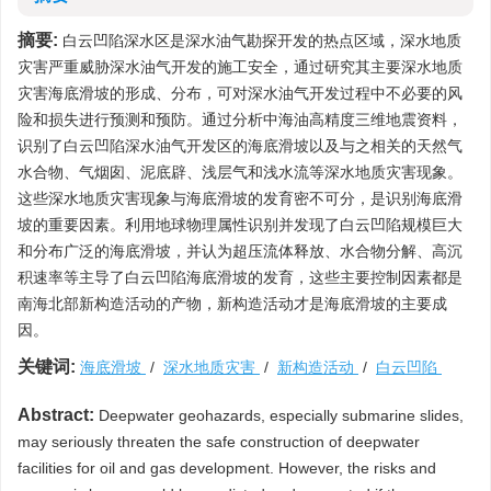
摘要:
白云凹陷深水区是深水油气勘探开发的热点区域，深水地质
灾害严重威胁深水油气开发的施工安全，通过研究其主要深水地质
灾害海底滑坡的形成、分布，可对深水油气开发过程中不必要的风
险和损失进行预测和预防。通过分析中海油高精度三维地震资料，
识别了白云凹陷深水油气开发区的海底滑坡以及与之相关的天然气
水合物、气烟囱、泥底辟、浅层气和浅水流等深水地质灾害现象。
这些深水地质灾害现象与海底滑坡的发育密不可分，是识别海底滑
坡的重要因素。利用地球物理属性识别并发现了白云凹陷规模巨大
和分布广泛的海底滑坡，并认为超压流体释放、水合物分解、高沉
积速率等主导了白云凹陷海底滑坡的发育，这些主要控制因素都是
南海北部新构造活动的产物，新构造活动才是海底滑坡的主要成
因。
关键词:
海底滑坡
/
深水地质灾害
/
新构造活动
/
白云凹陷
Abstract:
Deepwater geohazards, especially submarine slides,
may seriously threaten the safe construction of deepwater
facilities for oil and gas development. However, the risks and