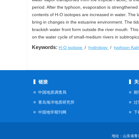
period. After the typhoon, evaporation is strengthened 
contents of H-O isotopes are increased in water. The l
bring in changes in the estuarine environment. The tida
brackish water front form outside the river mouth. Thi
on the water cycle of small-medium rivers in subtropica
Keywords:
H-O isotope
/
hydrology
/
typhoon Ka
链接
关
中国地质调查局
期
青岛海洋地质研究所
过
中国地学期刊网
下
地址：山东省青