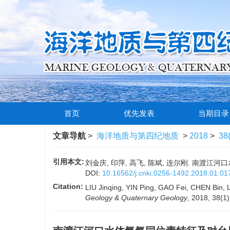
首页
优先发表
当期目录
文章导航
>
海洋地质与第四纪地质
>
2018
>
38
引用本文:
刘金庆, 印萍, 高飞, 陈斌, 连尔刚. 南渡江河口水
DOI:
10.16562/j.cnki.0256-1492.2018.01.01
Citation:
LIU Jinqing, YIN Ping, GAO Fei, CHEN Bin, L
Geology & Quaternary Geology
, 2018, 38(1