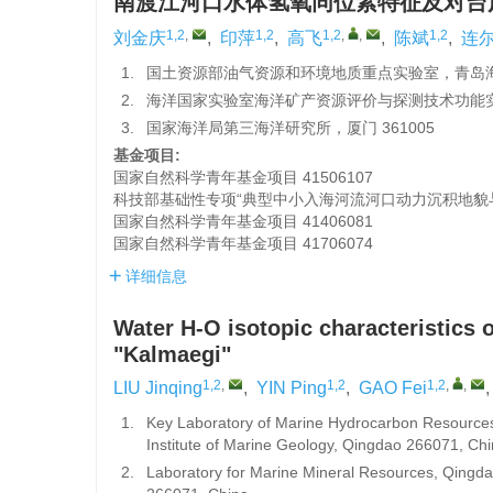
南渡江河口水体氢氧同位素特征及对台
1,2
,
1,2
1,2
,
,
1,2
刘金庆
,
印萍
,
高飞
,
陈斌
,
连
1.
国土资源部油气资源和环境地质重点实验室，青岛海洋
2.
海洋国家实验室海洋矿产资源评价与探测技术功能实验
3.
国家海洋局第三海洋研究所，厦门 361005
基金项目:
国家自然科学青年基金项目
41506107
科技部基础性专项“典型中小入海河流河口动力沉积地貌
国家自然科学青年基金项目
41406081
国家自然科学青年基金项目
41706074
详细信息
Water H-O isotopic characteristics 
"Kalmaegi"
1,2
,
1,2
1,2
,
,
LIU Jinqing
,
YIN Ping
,
GAO Fei
1.
Key Laboratory of Marine Hydrocarbon Resources
Institute of Marine Geology, Qingdao 266071, Ch
2.
Laboratory for Marine Mineral Resources, Qingda