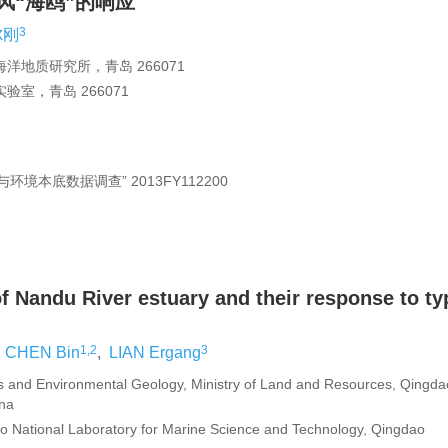
风“海鸥”的响应
3
尔刚
地质研究所，青岛 266071
室，青岛 266071
与环境本底数据调查”
2013FY112200
of Nandu River estuary and their response to t
1,2
3
,
CHEN Bin
,
LIAN Ergang
 and Environmental Geology, Ministry of Land and Resources, Qingda
ina
o National Laboratory for Marine Science and Technology, Qingdao