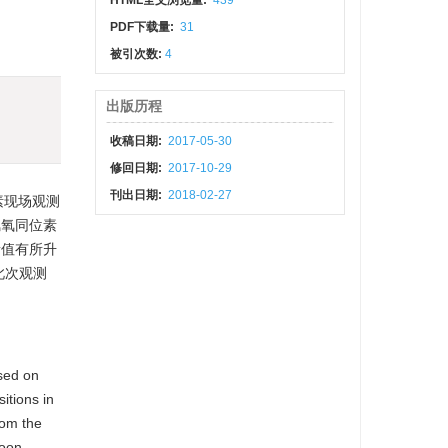
HTML全文浏览量:
439
PDF下载量:
31
被引次数:
4
)
出版历程
收稿日期:
2017-05-30
修回日期:
2017-10-29
刊出日期:
2018-02-27
素现场观测
氢氧同位素
素值有所升
此次观测
sed on
itions in
rom the
hoon