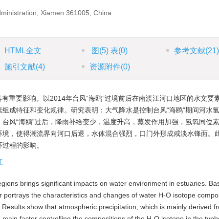
dministration, Xiamen 361005, China
HTML全文
图
(5)
表
(0)
参考文献
(21
施引文献
(4)
资源附件
(0)
重要影响。以2014年台风“海鸥”过境前后在南渡江河口地区的水文要
组成特征和变化规律。研究表明：大气降水是控制台风“海鸥”期间河水
台风“海鸥”过后，降雨补给变少，温度升高，蒸发作用加强，氢氧同位
环境，使得潮流界向河口后退，水体混合强烈，口门外形成咸淡水锋面。
环过程的影响。
江
ions brings significant impacts on water environment in estuaries. Ba
er portrays the characteristics and changes of water H-O isotope compos
Results show that atmospheric precipitation, which is mainly derived f
he main factor controlling the compositions of the H-O isotope in the typ