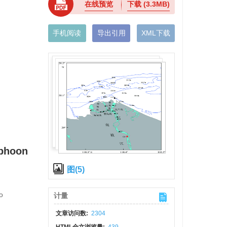
在线预览
下载
(3.3MB)
手机阅读
导出引用
XML下载
yphoon
图(5)
o
计量
文章访问数:
2304